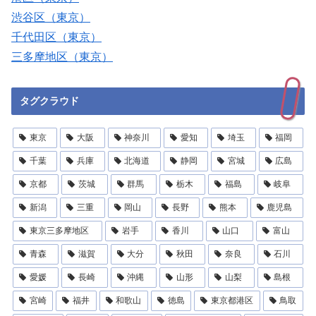
渋谷区（東京）
千代田区（東京）
三多摩地区（東京）
タグクラウド
東京
大阪
神奈川
愛知
埼玉
福岡
千葉
兵庫
北海道
静岡
宮城
広島
京都
茨城
群馬
栃木
福島
岐阜
新潟
三重
岡山
長野
熊本
鹿児島
東京三多摩地区
岩手
香川
山口
富山
青森
滋賀
大分
秋田
奈良
石川
愛媛
長崎
沖縄
山形
山梨
島根
宮崎
福井
和歌山
徳島
東京都港区
鳥取