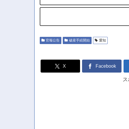
官報公告
破産手続開始
愛知
X
Facebook
ス