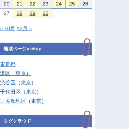
20
21
22
23
24
25
26
27
28
29
30
« 10月
12月 »
地域ページpickup
東京都
港区（東京）
渋谷区（東京）
千代田区（東京）
三多摩地区（東京）
タグクラウド