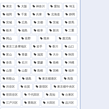
東京
大阪
神奈川
愛知
埼玉
福岡
千葉
兵庫
北海道
静岡
宮城
広島
京都
茨城
群馬
栃木
福島
岐阜
新潟
三重
岡山
長野
熊本
鹿児島
東京三多摩地区
岩手
香川
山口
富山
青森
滋賀
大分
秋田
奈良
石川
愛媛
長崎
沖縄
山形
山梨
島根
宮崎
福井
和歌山
徳島
東京都港区
鳥取
渋谷区
佐賀
新宿区
東京都中央区
世田谷区
千代田区
高知
台東区
江戸川区
豊島区
大田区
品川区