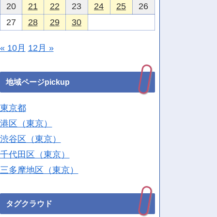
20
21
22
23
24
25
26
27
28
29
30
« 10月
12月 »
地域ページpickup
東京都
港区（東京）
渋谷区（東京）
千代田区（東京）
三多摩地区（東京）
タグクラウド