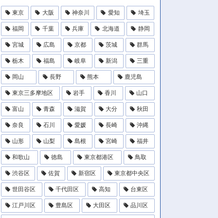
東京
大阪
神奈川
愛知
埼玉
福岡
千葉
兵庫
北海道
静岡
宮城
広島
京都
茨城
群馬
栃木
福島
岐阜
新潟
三重
岡山
長野
熊本
鹿児島
東京三多摩地区
岩手
香川
山口
富山
青森
滋賀
大分
秋田
奈良
石川
愛媛
長崎
沖縄
山形
山梨
島根
宮崎
福井
和歌山
徳島
東京都港区
鳥取
渋谷区
佐賀
新宿区
東京都中央区
世田谷区
千代田区
高知
台東区
江戸川区
豊島区
大田区
品川区