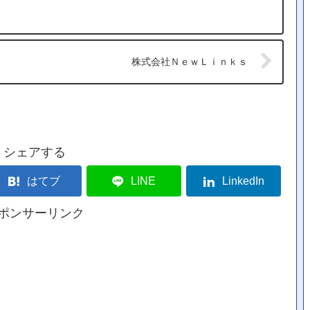
株式会社ＮｅｗＬｉｎｋｓ
シェアする
はてブ
LINE
LinkedIn
ポンサーリンク