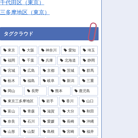
千代田区（東京）
三多摩地区（東京）
タグクラウド
東京
大阪
神奈川
愛知
埼玉
福岡
千葉
兵庫
北海道
静岡
宮城
広島
京都
茨城
群馬
栃木
福島
岐阜
新潟
三重
岡山
長野
熊本
鹿児島
東京三多摩地区
岩手
香川
山口
富山
青森
滋賀
大分
秋田
奈良
石川
愛媛
長崎
沖縄
山形
山梨
島根
宮崎
福井