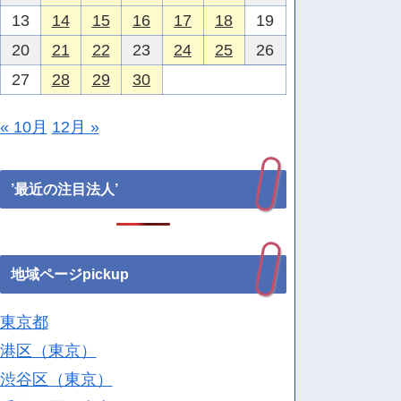
13
14
15
16
17
18
19
20
21
22
23
24
25
26
27
28
29
30
« 10月
12月 »
’最近の注目法人’
地域ページpickup
東京都
港区（東京）
渋谷区（東京）