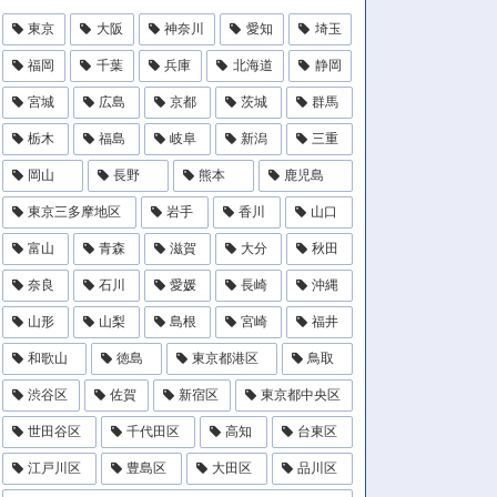
東京
大阪
神奈川
愛知
埼玉
福岡
千葉
兵庫
北海道
静岡
宮城
広島
京都
茨城
群馬
栃木
福島
岐阜
新潟
三重
岡山
長野
熊本
鹿児島
東京三多摩地区
岩手
香川
山口
富山
青森
滋賀
大分
秋田
奈良
石川
愛媛
長崎
沖縄
山形
山梨
島根
宮崎
福井
和歌山
徳島
東京都港区
鳥取
渋谷区
佐賀
新宿区
東京都中央区
世田谷区
千代田区
高知
台東区
江戸川区
豊島区
大田区
品川区