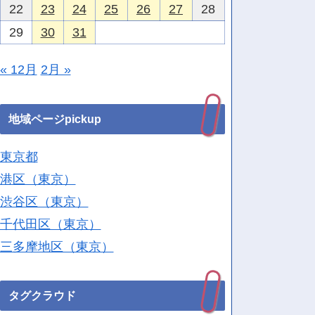
22
23
24
25
26
27
28
29
30
31
« 12月
2月 »
地域ページpickup
東京都
港区（東京）
渋谷区（東京）
千代田区（東京）
三多摩地区（東京）
タグクラウド