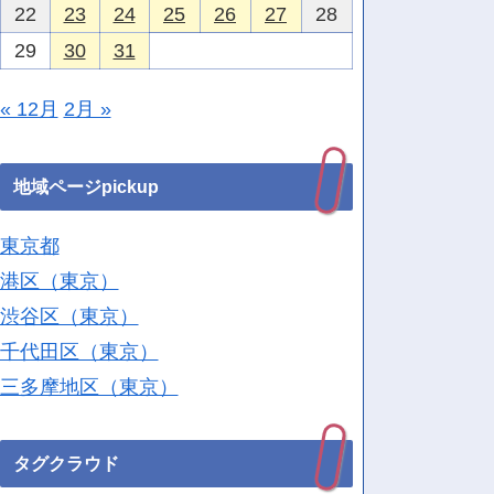
22
23
24
25
26
27
28
29
30
31
« 12月
2月 »
地域ページpickup
東京都
港区（東京）
渋谷区（東京）
千代田区（東京）
三多摩地区（東京）
タグクラウド