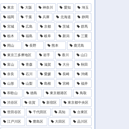
東京
大阪
神奈川
愛知
埼玉
福岡
千葉
兵庫
北海道
静岡
宮城
広島
京都
茨城
群馬
栃木
福島
岐阜
新潟
三重
岡山
長野
熊本
鹿児島
東京三多摩地区
岩手
香川
山口
富山
青森
滋賀
大分
秋田
奈良
石川
愛媛
長崎
沖縄
山形
山梨
島根
宮崎
福井
和歌山
徳島
東京都港区
鳥取
渋谷区
佐賀
新宿区
東京都中央区
世田谷区
千代田区
高知
台東区
江戸川区
豊島区
大田区
品川区