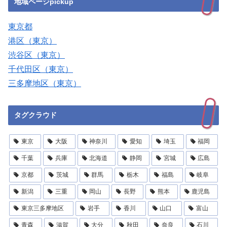
地域ページpickup
東京都
港区（東京）
渋谷区（東京）
千代田区（東京）
三多摩地区（東京）
タグクラウド
東京
大阪
神奈川
愛知
埼玉
福岡
千葉
兵庫
北海道
静岡
宮城
広島
京都
茨城
群馬
栃木
福島
岐阜
新潟
三重
岡山
長野
熊本
鹿児島
東京三多摩地区
岩手
香川
山口
富山
青森
滋賀
大分
秋田
奈良
石川