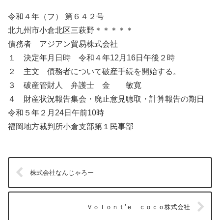
令和４年（フ） 第６４２号
北九州市小倉北区三萩野＊＊＊＊＊
債務者 アジアン貿易株式会社
１ 決定年月日時 令和４年12月16日午後２時
２ 主文 債務者について破産手続を開始する。
３ 破産管財人 弁護士 金 敏寛
４ 財産状況報告集会・廃止意見聴取・計算報告の期日
令和５年２月24日午前10時
福岡地方裁判所小倉支部第１民事部
株式会社なんじゃろー
Ｖｏｌｏｎｔ’ｅ ｃｏｃｏ株式会社