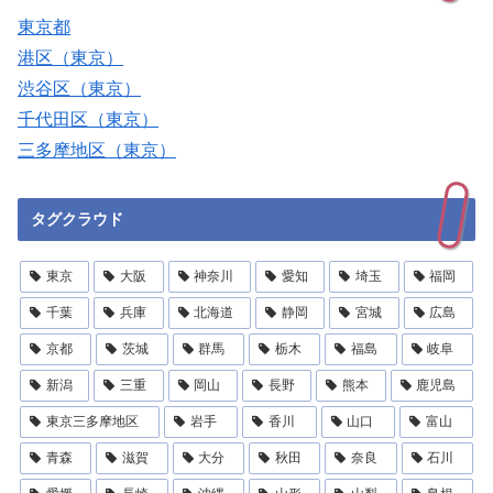
東京都
港区（東京）
渋谷区（東京）
千代田区（東京）
三多摩地区（東京）
タグクラウド
東京
大阪
神奈川
愛知
埼玉
福岡
千葉
兵庫
北海道
静岡
宮城
広島
京都
茨城
群馬
栃木
福島
岐阜
新潟
三重
岡山
長野
熊本
鹿児島
東京三多摩地区
岩手
香川
山口
富山
青森
滋賀
大分
秋田
奈良
石川