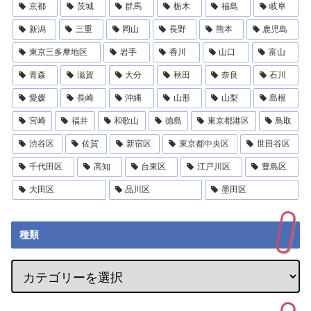
京都
茨城
群馬
栃木
福島
岐阜
新潟
三重
岡山
長野
熊本
鹿児島
東京三多摩地区
岩手
香川
山口
富山
青森
滋賀
大分
秋田
奈良
石川
愛媛
長崎
沖縄
山形
山梨
島根
宮崎
福井
和歌山
徳島
東京都港区
鳥取
渋谷区
佐賀
新宿区
東京都中央区
世田谷区
千代田区
高知
台東区
江戸川区
豊島区
大田区
品川区
墨田区
種類