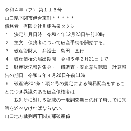
令和４年（フ） 第１１６号
山口県下関市伊倉東町＊＊＊＊＊
債務者 有限会社川棚温泉タクシー
１ 決定年月日時 令和４年12月23日午前10時
２ 主文 債務者について破産手続を開始する。
３ 破産管財人 弁護士 島田 直行
４ 破産債権の届出期間 令和５年２月21日まで
５ 財産状況報告集会・一般調査・廃止意見聴取・計算報
告の期日 令和５年４月26日午前11時
６ 破産法204条１項２号の規定による簡易配当をするこ
とにつき異議のある破産債権者は、
裁判所に対し５記載の一般調査期日の終了時までに異
議を述べなければならない。
山口地方裁判所下関支部破産係