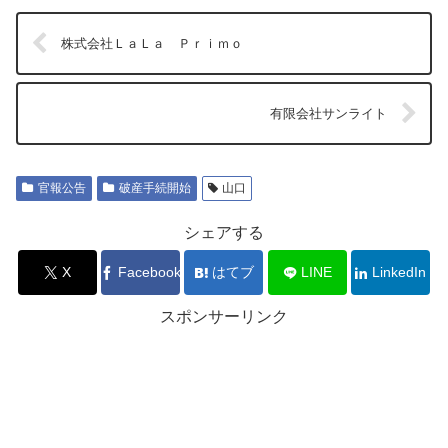
株式会社ＬａＬａ Ｐｒｉｍｏ
有限会社サンライト
官報公告
破産手続開始
山口
シェアする
X
Facebook
はてブ
LINE
LinkedIn
スポンサーリンク