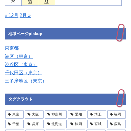
29
30
31
« 12月
2月 »
地域ページpickup
東京都
港区（東京）
渋谷区（東京）
千代田区（東京）
三多摩地区（東京）
タグクラウド
東京
大阪
神奈川
愛知
埼玉
福岡
千葉
兵庫
北海道
静岡
宮城
広島