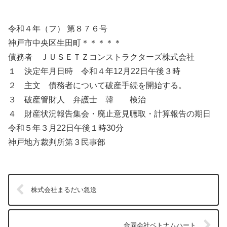
令和４年（フ） 第８７６号
神戸市中央区生田町＊＊＊＊＊
債務者 ＪＵＳＥＴＺコンストラクターズ株式会社
１ 決定年月日時 令和４年12月22日午後３時
２ 主文 債務者について破産手続を開始する。
３ 破産管財人 弁護士 韓 検治
４ 財産状況報告集会・廃止意見聴取・計算報告の期日
令和５年３月22日午後１時30分
神戸地方裁判所第３民事部
株式会社まるだい急送
合同会社ベトナムハート