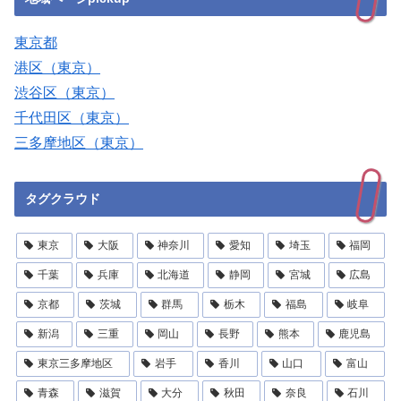
東京都
港区（東京）
渋谷区（東京）
千代田区（東京）
三多摩地区（東京）
タグクラウド
東京
大阪
神奈川
愛知
埼玉
福岡
千葉
兵庫
北海道
静岡
宮城
広島
京都
茨城
群馬
栃木
福島
岐阜
新潟
三重
岡山
長野
熊本
鹿児島
東京三多摩地区
岩手
香川
山口
富山
青森
滋賀
大分
秋田
奈良
石川