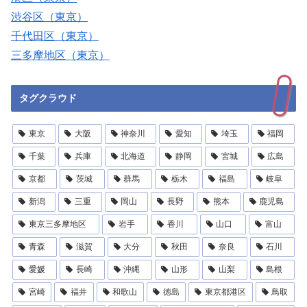
渋谷区（東京）
千代田区（東京）
三多摩地区（東京）
タグクラウド
東京
大阪
神奈川
愛知
埼玉
福岡
千葉
兵庫
北海道
静岡
宮城
広島
京都
茨城
群馬
栃木
福島
岐阜
新潟
三重
岡山
長野
熊本
鹿児島
東京三多摩地区
岩手
香川
山口
富山
青森
滋賀
大分
秋田
奈良
石川
愛媛
長崎
沖縄
山形
山梨
島根
宮崎
福井
和歌山
徳島
東京都港区
鳥取