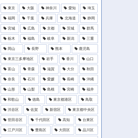
東京
大阪
神奈川
愛知
埼玉
福岡
千葉
兵庫
北海道
静岡
宮城
広島
京都
茨城
群馬
栃木
福島
岐阜
新潟
三重
岡山
長野
熊本
鹿児島
東京三多摩地区
岩手
香川
山口
富山
青森
滋賀
大分
秋田
奈良
石川
愛媛
長崎
沖縄
山形
山梨
島根
宮崎
福井
和歌山
徳島
東京都港区
鳥取
渋谷区
佐賀
新宿区
東京都中央区
世田谷区
千代田区
高知
台東区
江戸川区
豊島区
大田区
品川区