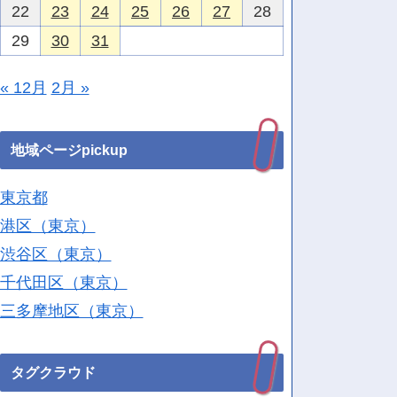
22
23
24
25
26
27
28
29
30
31
« 12月
2月 »
地域ページpickup
東京都
港区（東京）
渋谷区（東京）
千代田区（東京）
三多摩地区（東京）
タグクラウド