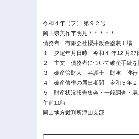
令和４年（フ） 第９２号
岡山県美作市明見＊＊＊＊＊
債務者 有限会社櫻井鈑金塗装工場
１ 決定年月日時 令和４ 年12 月27日
２ 主文 債務者について破産手続を
３ 破産管財人 弁護士 財津 唯行
４ 破産債権の届出期間 令和５年２ 
５ 財産状況報告集会・一般調査・廃止
午前11時
岡山地方裁判所津山支部