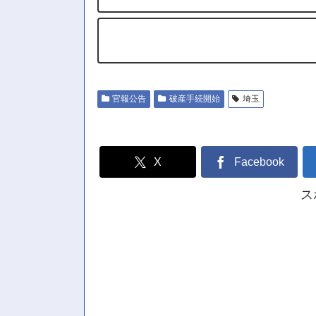
官報公告
破産手続開始
埼玉
X
Facebook
ス