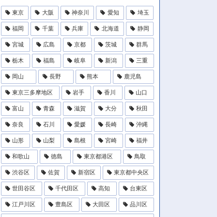
東京
大阪
神奈川
愛知
埼玉
福岡
千葉
兵庫
北海道
静岡
宮城
広島
京都
茨城
群馬
栃木
福島
岐阜
新潟
三重
岡山
長野
熊本
鹿児島
東京三多摩地区
岩手
香川
山口
富山
青森
滋賀
大分
秋田
奈良
石川
愛媛
長崎
沖縄
山形
山梨
島根
宮崎
福井
和歌山
徳島
東京都港区
鳥取
渋谷区
佐賀
新宿区
東京都中央区
世田谷区
千代田区
高知
台東区
江戸川区
豊島区
大田区
品川区