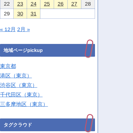
22
23
24
25
26
27
28
29
30
31
« 12月
2月 »
地域ページpickup
東京都
港区（東京）
渋谷区（東京）
千代田区（東京）
三多摩地区（東京）
タグクラウド