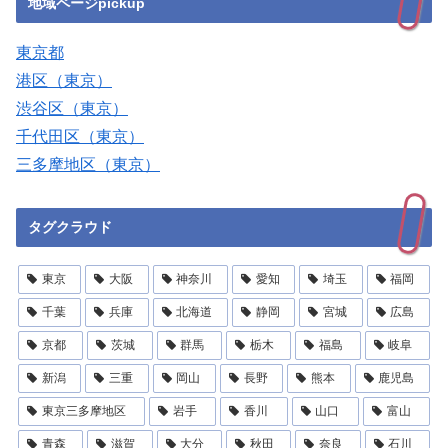
地域ページpickup
東京都
港区（東京）
渋谷区（東京）
千代田区（東京）
三多摩地区（東京）
タグクラウド
東京
大阪
神奈川
愛知
埼玉
福岡
千葉
兵庫
北海道
静岡
宮城
広島
京都
茨城
群馬
栃木
福島
岐阜
新潟
三重
岡山
長野
熊本
鹿児島
東京三多摩地区
岩手
香川
山口
富山
青森
滋賀
大分
秋田
奈良
石川