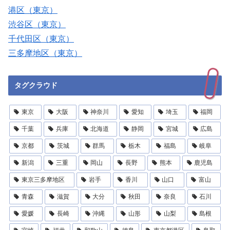
港区（東京）
渋谷区（東京）
千代田区（東京）
三多摩地区（東京）
タグクラウド
東京
大阪
神奈川
愛知
埼玉
福岡
千葉
兵庫
北海道
静岡
宮城
広島
京都
茨城
群馬
栃木
福島
岐阜
新潟
三重
岡山
長野
熊本
鹿児島
東京三多摩地区
岩手
香川
山口
富山
青森
滋賀
大分
秋田
奈良
石川
愛媛
長崎
沖縄
山形
山梨
島根