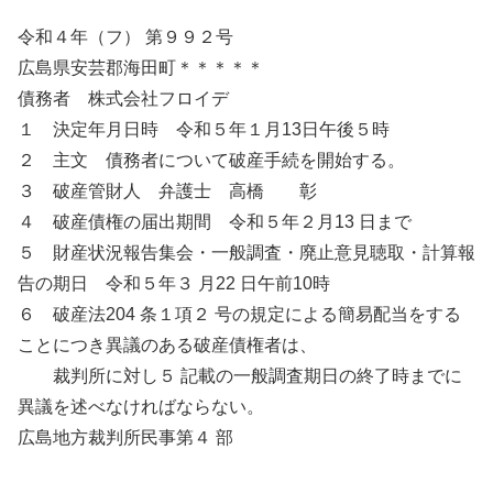
令和４年（フ） 第９９２号
広島県安芸郡海田町＊＊＊＊＊
債務者 株式会社フロイデ
１ 決定年月日時 令和５年１月13日午後５時
２ 主文 債務者について破産手続を開始する。
３ 破産管財人 弁護士 高橋 彰
４ 破産債権の届出期間 令和５年２月13 日まで
５ 財産状況報告集会・一般調査・廃止意見聴取・計算報
告の期日 令和５年３ 月22 日午前10時
６ 破産法204 条１項２ 号の規定による簡易配当をする
ことにつき異議のある破産債権者は、
裁判所に対し５ 記載の一般調査期日の終了時までに
異議を述べなければならない。
広島地方裁判所民事第４ 部