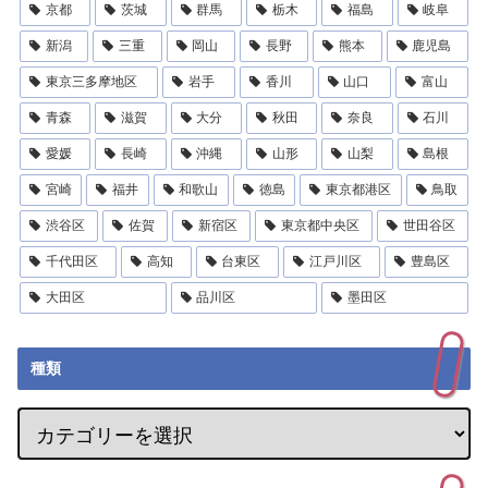
京都
茨城
群馬
栃木
福島
岐阜
新潟
三重
岡山
長野
熊本
鹿児島
東京三多摩地区
岩手
香川
山口
富山
青森
滋賀
大分
秋田
奈良
石川
愛媛
長崎
沖縄
山形
山梨
島根
宮崎
福井
和歌山
徳島
東京都港区
鳥取
渋谷区
佐賀
新宿区
東京都中央区
世田谷区
千代田区
高知
台東区
江戸川区
豊島区
大田区
品川区
墨田区
種類