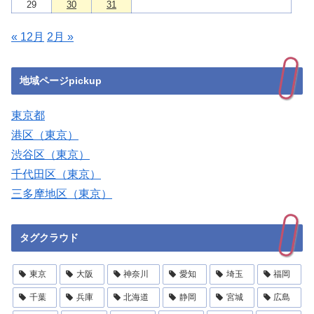
29
30
31
« 12月
2月 »
地域ページpickup
東京都
港区（東京）
渋谷区（東京）
千代田区（東京）
三多摩地区（東京）
タグクラウド
東京
大阪
神奈川
愛知
埼玉
福岡
千葉
兵庫
北海道
静岡
宮城
広島