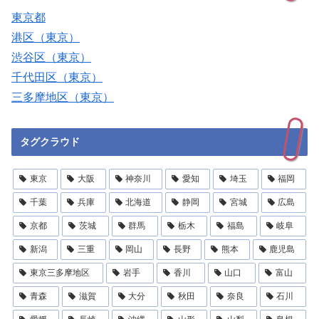
東京都
港区（東京）
渋谷区（東京）
千代田区（東京）
三多摩地区（東京）
タグクラウド
東京
大阪
神奈川
愛知
埼玉
福岡
千葉
兵庫
北海道
静岡
宮城
広島
京都
茨城
群馬
栃木
福島
岐阜
新潟
三重
岡山
長野
熊本
鹿児島
東京三多摩地区
岩手
香川
山口
富山
青森
滋賀
大分
秋田
奈良
石川