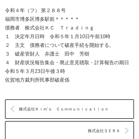
令和４年（フ） 第２８８号
福岡市博多区博多駅前＊＊＊＊＊
債務者 株式会社ＫＣ Ｔｒａｄｉｎｇ
１ 決定年月日時 令和５年１月10日午前10時
２ 主文 債務者について破産手続を開始する。
３ 破産管財人 弁護士 田中 芳樹
４ 財産状況報告集会・廃止意見聴取・計算報告の期日
令和５年３月23日午後３時
佐賀地方裁判所民事部破産係
株式会社Ｋｉｍ’ｓ Ｃｏｍｍｕｎｉｃａｔｉｏｎ
株式会社ＳＥＲＡ