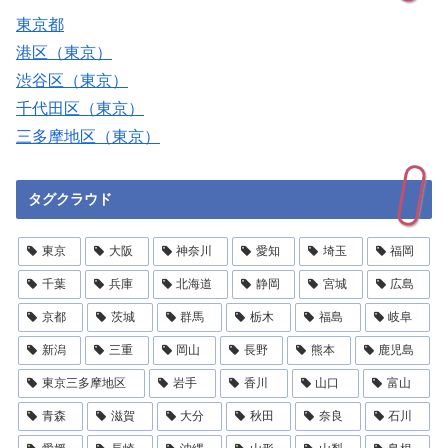
東京都
港区（東京）
渋谷区（東京）
千代田区（東京）
三多摩地区（東京）
タグクラウド
東京
大阪
神奈川
愛知
埼玉
福岡
千葉
兵庫
北海道
静岡
宮城
広島
京都
茨城
群馬
栃木
福島
岐阜
新潟
三重
岡山
長野
熊本
鹿児島
東京三多摩地区
岩手
香川
山口
富山
青森
滋賀
大分
秋田
奈良
石川