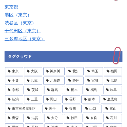
東京都
港区（東京）
渋谷区（東京）
千代田区（東京）
三多摩地区（東京）
タグクラウド
東京
大阪
神奈川
愛知
埼玉
福岡
千葉
兵庫
北海道
静岡
宮城
広島
京都
茨城
群馬
栃木
福島
岐阜
新潟
三重
岡山
長野
熊本
鹿児島
東京三多摩地区
岩手
香川
山口
富山
青森
滋賀
大分
秋田
奈良
石川