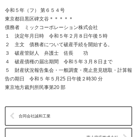
令和５年（フ） 第６５４号
東京都目黒区碑文谷＊＊＊＊＊
債務者 ミックコーポレーション株式会社
１ 決定年月日時 令和５年２月８日午後５時
２ 主文 債務者について破産手続を開始する。
３ 破産管財人 弁護士 佐長 功
４ 破産債権の届出期間 令和５年３月８日まで
５ 財産状況報告集会・一般調査・廃止意見聴取・計算報
告の期日 令和５ 年５月25 日午後２時30 分
東京地方裁判所民事第20 部
合同会社誠和工業