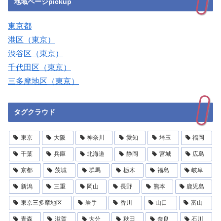
地域ページpickup
東京都
港区（東京）
渋谷区（東京）
千代田区（東京）
三多摩地区（東京）
タグクラウド
東京
大阪
神奈川
愛知
埼玉
福岡
千葉
兵庫
北海道
静岡
宮城
広島
京都
茨城
群馬
栃木
福島
岐阜
新潟
三重
岡山
長野
熊本
鹿児島
東京三多摩地区
岩手
香川
山口
富山
青森
滋賀
大分
秋田
奈良
石川