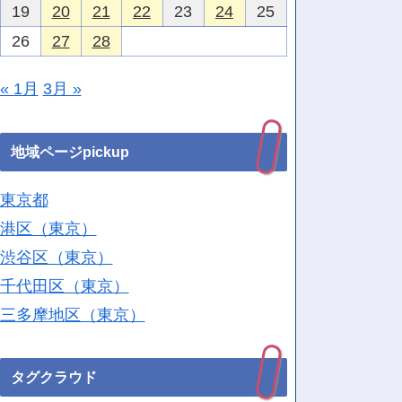
19
20
21
22
23
24
25
26
27
28
« 1月
3月 »
地域ページpickup
東京都
港区（東京）
渋谷区（東京）
千代田区（東京）
三多摩地区（東京）
タグクラウド