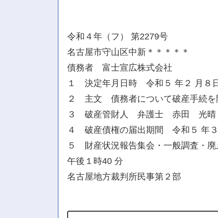
令和４年（フ） 第2279号
名古屋市守山区中新＊＊＊＊＊
債務者 富士宣広株式会社
１ 決定年月日時 令和５ 年２ 月８
２ 主文 債務者について破産手続を
３ 破産管財人 弁護士 赤田 光晴
４ 破産債権の届出期間 令和５ 年
５ 財産状況報告集会・一般調査・廃止
午後１時40 分
名古屋地方裁判所民事第２部