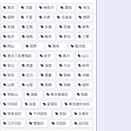
東京
大阪
神奈川
愛知
埼玉
福岡
千葉
兵庫
北海道
静岡
宮城
広島
京都
茨城
群馬
栃木
福島
岐阜
新潟
三重
岡山
長野
熊本
鹿児島
東京三多摩地区
岩手
香川
山口
富山
青森
滋賀
大分
秋田
奈良
石川
愛媛
長崎
沖縄
山形
山梨
島根
宮崎
福井
和歌山
徳島
東京都港区
鳥取
渋谷区
佐賀
新宿区
東京都中央区
世田谷区
千代田区
高知
台東区
江戸川区
豊島区
大田区
品川区