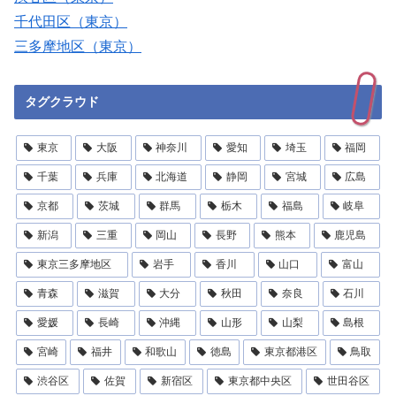
千代田区（東京）
三多摩地区（東京）
タグクラウド
東京
大阪
神奈川
愛知
埼玉
福岡
千葉
兵庫
北海道
静岡
宮城
広島
京都
茨城
群馬
栃木
福島
岐阜
新潟
三重
岡山
長野
熊本
鹿児島
東京三多摩地区
岩手
香川
山口
富山
青森
滋賀
大分
秋田
奈良
石川
愛媛
長崎
沖縄
山形
山梨
島根
宮崎
福井
和歌山
徳島
東京都港区
鳥取
渋谷区
佐賀
新宿区
東京都中央区
世田谷区