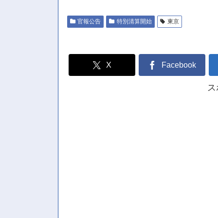
官報公告
特別清算開始
東京
X
Facebook
ス