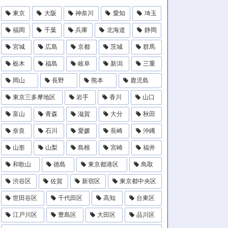
東京
大阪
神奈川
愛知
埼玉
福岡
千葉
兵庫
北海道
静岡
宮城
広島
京都
茨城
群馬
栃木
福島
岐阜
新潟
三重
岡山
長野
熊本
鹿児島
東京三多摩地区
岩手
香川
山口
富山
青森
滋賀
大分
秋田
奈良
石川
愛媛
長崎
沖縄
山形
山梨
島根
宮崎
福井
和歌山
徳島
東京都港区
鳥取
渋谷区
佐賀
新宿区
東京都中央区
世田谷区
千代田区
高知
台東区
江戸川区
豊島区
大田区
品川区