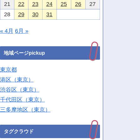
21
22
23
24
25
26
27
28
29
30
31
« 4月
6月 »
地域ページpickup
東京都
港区（東京）
渋谷区（東京）
千代田区（東京）
三多摩地区（東京）
タグクラウド