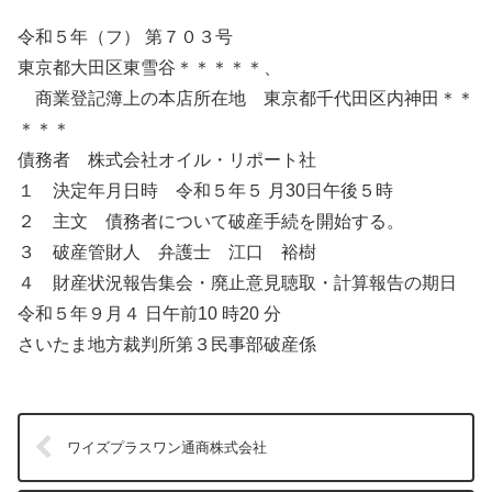
令和５年（フ） 第７０３号
東京都大田区東雪谷＊＊＊＊＊、
商業登記簿上の本店所在地 東京都千代田区内神田＊＊
＊＊＊
債務者 株式会社オイル・リポート社
１ 決定年月日時 令和５年５ 月30日午後５時
２ 主文 債務者について破産手続を開始する。
３ 破産管財人 弁護士 江口 裕樹
４ 財産状況報告集会・廃止意見聴取・計算報告の期日
令和５年９月４ 日午前10 時20 分
さいたま地方裁判所第３民事部破産係
ワイズプラスワン通商株式会社