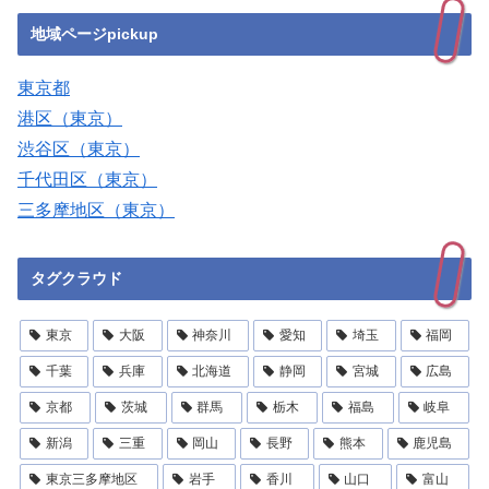
地域ページpickup
東京都
港区（東京）
渋谷区（東京）
千代田区（東京）
三多摩地区（東京）
タグクラウド
東京
大阪
神奈川
愛知
埼玉
福岡
千葉
兵庫
北海道
静岡
宮城
広島
京都
茨城
群馬
栃木
福島
岐阜
新潟
三重
岡山
長野
熊本
鹿児島
東京三多摩地区
岩手
香川
山口
富山