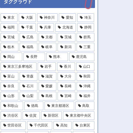
タグクラウド
東京
大阪
神奈川
愛知
埼玉
福岡
千葉
兵庫
北海道
静岡
宮城
広島
京都
茨城
群馬
栃木
福島
岐阜
新潟
三重
岡山
長野
熊本
鹿児島
東京三多摩地区
岩手
香川
山口
富山
青森
滋賀
大分
秋田
奈良
石川
愛媛
長崎
沖縄
山形
山梨
島根
宮崎
福井
和歌山
徳島
東京都港区
鳥取
渋谷区
佐賀
新宿区
東京都中央区
世田谷区
千代田区
高知
台東区