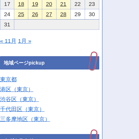
17
18
19
20
21
22
23
24
25
26
27
28
29
30
31
« 11月
1月 »
地域ページpickup
東京都
港区（東京）
渋谷区（東京）
千代田区（東京）
三多摩地区（東京）