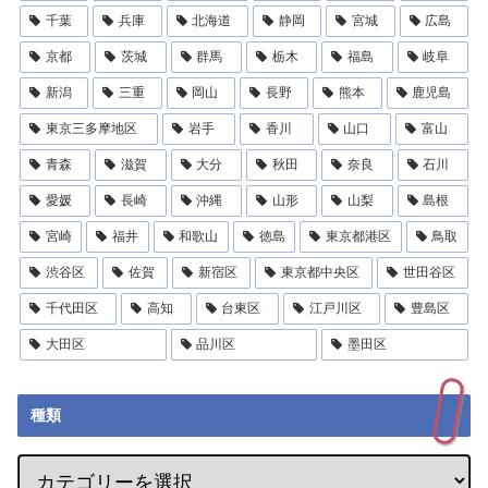
千葉
兵庫
北海道
静岡
宮城
広島
京都
茨城
群馬
栃木
福島
岐阜
新潟
三重
岡山
長野
熊本
鹿児島
東京三多摩地区
岩手
香川
山口
富山
青森
滋賀
大分
秋田
奈良
石川
愛媛
長崎
沖縄
山形
山梨
島根
宮崎
福井
和歌山
徳島
東京都港区
鳥取
渋谷区
佐賀
新宿区
東京都中央区
世田谷区
千代田区
高知
台東区
江戸川区
豊島区
大田区
品川区
墨田区
種類