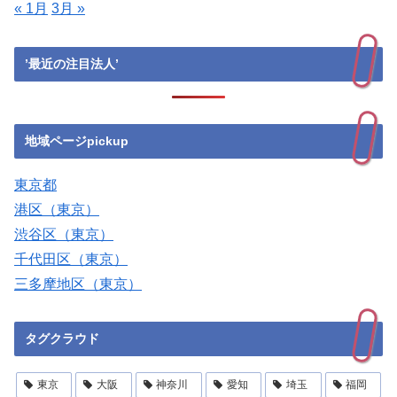
« 1月
3月 »
’最近の注目法人’
地域ページpickup
東京都
港区（東京）
渋谷区（東京）
千代田区（東京）
三多摩地区（東京）
タグクラウド
東京
大阪
神奈川
愛知
埼玉
福岡