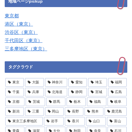
地域ページpickup
東京都
港区（東京）
渋谷区（東京）
千代田区（東京）
三多摩地区（東京）
タグクラウド
東京
大阪
神奈川
愛知
埼玉
福岡
千葉
兵庫
北海道
静岡
宮城
広島
京都
茨城
群馬
栃木
福島
岐阜
新潟
三重
岡山
長野
熊本
鹿児島
東京三多摩地区
岩手
香川
山口
富山
青森
滋賀
大分
秋田
奈良
石川