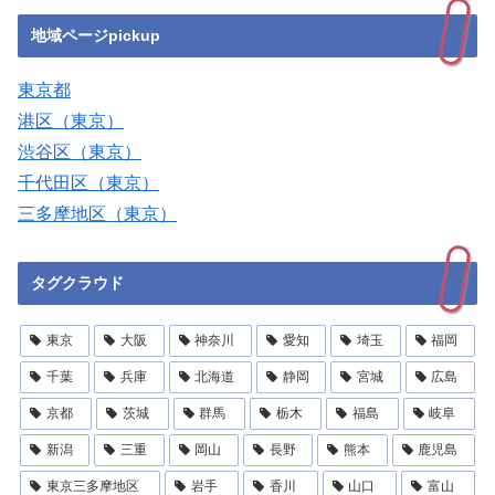
地域ページpickup
東京都
港区（東京）
渋谷区（東京）
千代田区（東京）
三多摩地区（東京）
タグクラウド
東京
大阪
神奈川
愛知
埼玉
福岡
千葉
兵庫
北海道
静岡
宮城
広島
京都
茨城
群馬
栃木
福島
岐阜
新潟
三重
岡山
長野
熊本
鹿児島
東京三多摩地区
岩手
香川
山口
富山