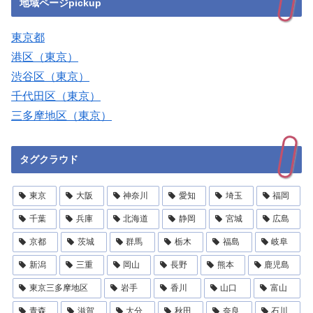
地域ページpickup
東京都
港区（東京）
渋谷区（東京）
千代田区（東京）
三多摩地区（東京）
タグクラウド
東京
大阪
神奈川
愛知
埼玉
福岡
千葉
兵庫
北海道
静岡
宮城
広島
京都
茨城
群馬
栃木
福島
岐阜
新潟
三重
岡山
長野
熊本
鹿児島
東京三多摩地区
岩手
香川
山口
富山
青森
滋賀
大分
秋田
奈良
石川