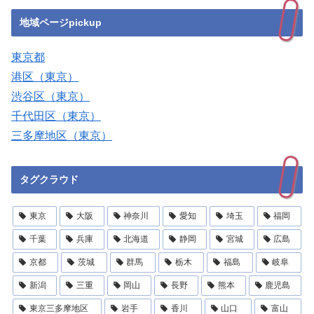
地域ページpickup
東京都
港区（東京）
渋谷区（東京）
千代田区（東京）
三多摩地区（東京）
タグクラウド
東京
大阪
神奈川
愛知
埼玉
福岡
千葉
兵庫
北海道
静岡
宮城
広島
京都
茨城
群馬
栃木
福島
岐阜
新潟
三重
岡山
長野
熊本
鹿児島
東京三多摩地区
岩手
香川
山口
富山