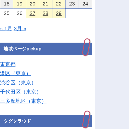
18
19
20
21
22
23
24
25
26
27
28
29
« 1月
3月 »
地域ページpickup
東京都
港区（東京）
渋谷区（東京）
千代田区（東京）
三多摩地区（東京）
タグクラウド