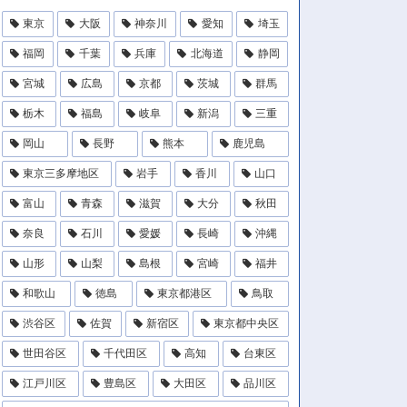
東京
大阪
神奈川
愛知
埼玉
福岡
千葉
兵庫
北海道
静岡
宮城
広島
京都
茨城
群馬
栃木
福島
岐阜
新潟
三重
岡山
長野
熊本
鹿児島
東京三多摩地区
岩手
香川
山口
富山
青森
滋賀
大分
秋田
奈良
石川
愛媛
長崎
沖縄
山形
山梨
島根
宮崎
福井
和歌山
徳島
東京都港区
鳥取
渋谷区
佐賀
新宿区
東京都中央区
世田谷区
千代田区
高知
台東区
江戸川区
豊島区
大田区
品川区