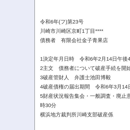
令和6年(フ)第23号
川崎市川崎区京町1丁目****
債務者 有限会社金子青果店
1決定年月日時 令和6年2月14日午後
2主文 債務者について破産手続を開
3破産管財人 弁護士池田博毅
4破産債権の届出期間 令和6年3月14
5財産状況報告集会・一般調査・廃止意
時30分
横浜地方裁判所川崎支部破産係