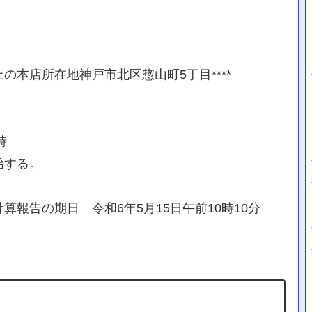
上の本店所在地神戸市北区惣山町5丁目****
時
始する。
報告の期日 令和6年5月15日午前10時10分