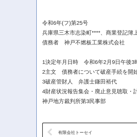
令和6年(フ)第25号
兵庫県三木市志染町****、商業登記簿
債務者 神戸不燃板工業株式会社
1決定年月日時 令和6年2月9日午後3
2主文 債務者について破産手続を開
3破産管財人 弁護士鎌田裕代
4財産状況報告集会・廃止意見聴取・計算
神戸地方裁判所第3民事部
有限会社トーセイ