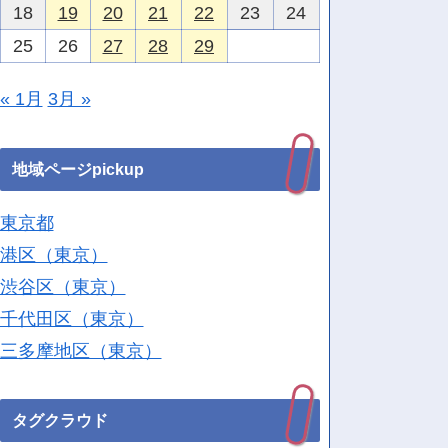
18
19
20
21
22
23
24
25
26
27
28
29
« 1月
3月 »
地域ページpickup
東京都
港区（東京）
渋谷区（東京）
千代田区（東京）
三多摩地区（東京）
タグクラウド