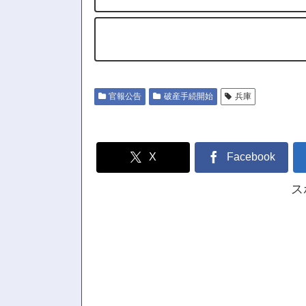
官報公告
破産手続開始
兵庫
X
Facebook
ス