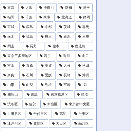
東京
大阪
神奈川
愛知
埼玉
福岡
千葉
兵庫
北海道
静岡
宮城
広島
京都
茨城
群馬
栃木
福島
岐阜
新潟
三重
岡山
長野
熊本
鹿児島
東京三多摩地区
岩手
香川
山口
富山
青森
滋賀
大分
秋田
奈良
石川
愛媛
長崎
沖縄
山形
山梨
島根
宮崎
福井
和歌山
徳島
東京都港区
鳥取
渋谷区
佐賀
新宿区
東京都中央区
世田谷区
千代田区
高知
台東区
江戸川区
豊島区
大田区
品川区