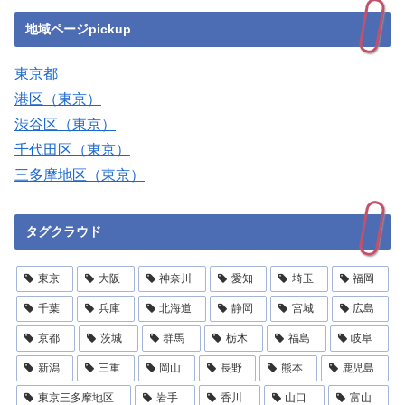
地域ページpickup
東京都
港区（東京）
渋谷区（東京）
千代田区（東京）
三多摩地区（東京）
タグクラウド
東京
大阪
神奈川
愛知
埼玉
福岡
千葉
兵庫
北海道
静岡
宮城
広島
京都
茨城
群馬
栃木
福島
岐阜
新潟
三重
岡山
長野
熊本
鹿児島
東京三多摩地区
岩手
香川
山口
富山