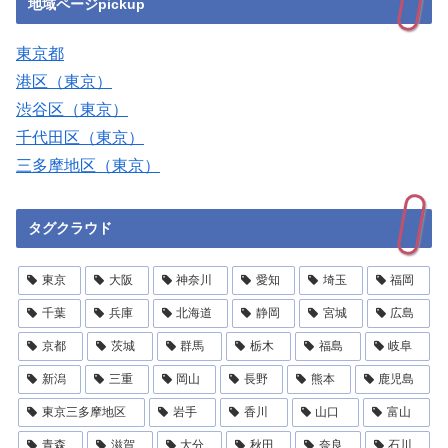
地域ページpickup
東京都
港区（東京）
渋谷区（東京）
千代田区（東京）
三多摩地区（東京）
タグクラウド
東京
大阪
神奈川
愛知
埼玉
福岡
千葉
兵庫
北海道
静岡
宮城
広島
京都
茨城
群馬
栃木
福島
岐阜
新潟
三重
岡山
長野
熊本
鹿児島
東京三多摩地区
岩手
香川
山口
富山
青森
滋賀
大分
秋田
奈良
石川