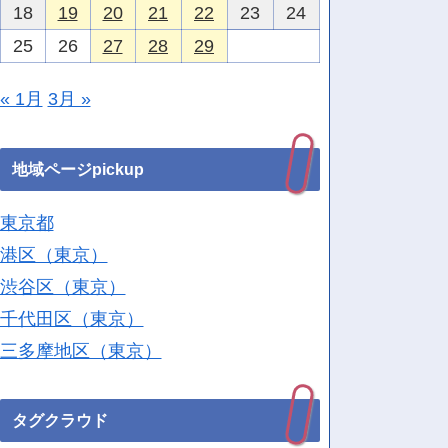
18
19
20
21
22
23
24
25
26
27
28
29
« 1月
3月 »
地域ページpickup
東京都
港区（東京）
渋谷区（東京）
千代田区（東京）
三多摩地区（東京）
タグクラウド