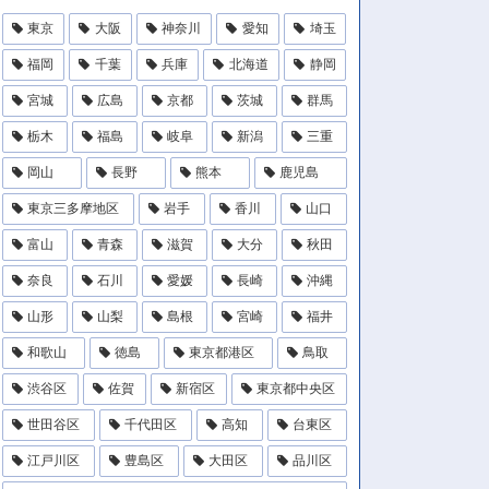
東京
大阪
神奈川
愛知
埼玉
福岡
千葉
兵庫
北海道
静岡
宮城
広島
京都
茨城
群馬
栃木
福島
岐阜
新潟
三重
岡山
長野
熊本
鹿児島
東京三多摩地区
岩手
香川
山口
富山
青森
滋賀
大分
秋田
奈良
石川
愛媛
長崎
沖縄
山形
山梨
島根
宮崎
福井
和歌山
徳島
東京都港区
鳥取
渋谷区
佐賀
新宿区
東京都中央区
世田谷区
千代田区
高知
台東区
江戸川区
豊島区
大田区
品川区