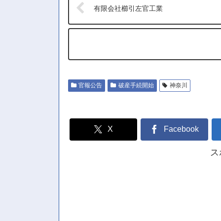
有限会社櫛引左官工業
官報公告
破産手続開始
神奈川
X
Facebook
ス