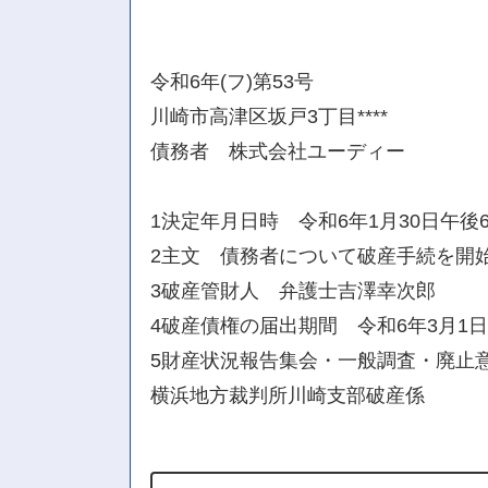
令和6年(フ)第53号
川崎市高津区坂戸3丁目****
債務者 株式会社ユーディー
1決定年月日時 令和6年1月30日午後
2主文 債務者について破産手続を開
3破産管財人 弁護士吉澤幸次郎
4破産債権の届出期間 令和6年3月1
5財産状況報告集会・一般調査・廃止意
横浜地方裁判所川崎支部破産係