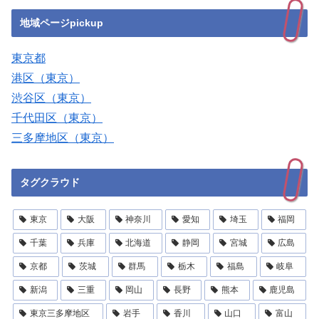
地域ページpickup
東京都
港区（東京）
渋谷区（東京）
千代田区（東京）
三多摩地区（東京）
タグクラウド
東京
大阪
神奈川
愛知
埼玉
福岡
千葉
兵庫
北海道
静岡
宮城
広島
京都
茨城
群馬
栃木
福島
岐阜
新潟
三重
岡山
長野
熊本
鹿児島
東京三多摩地区
岩手
香川
山口
富山