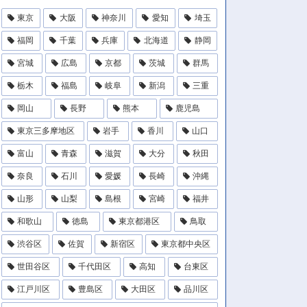
東京
大阪
神奈川
愛知
埼玉
福岡
千葉
兵庫
北海道
静岡
宮城
広島
京都
茨城
群馬
栃木
福島
岐阜
新潟
三重
岡山
長野
熊本
鹿児島
東京三多摩地区
岩手
香川
山口
富山
青森
滋賀
大分
秋田
奈良
石川
愛媛
長崎
沖縄
山形
山梨
島根
宮崎
福井
和歌山
徳島
東京都港区
鳥取
渋谷区
佐賀
新宿区
東京都中央区
世田谷区
千代田区
高知
台東区
江戸川区
豊島区
大田区
品川区