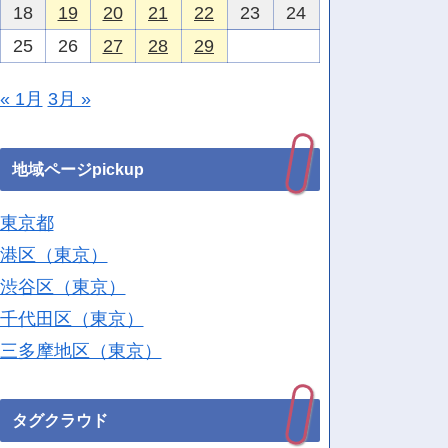
18
19
20
21
22
23
24
25
26
27
28
29
« 1月
3月 »
地域ページpickup
東京都
港区（東京）
渋谷区（東京）
千代田区（東京）
三多摩地区（東京）
タグクラウド