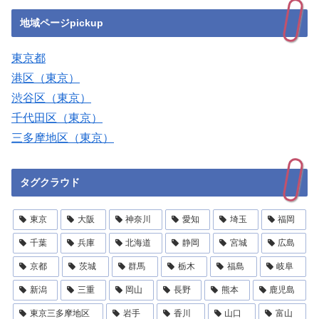
地域ページpickup
東京都
港区（東京）
渋谷区（東京）
千代田区（東京）
三多摩地区（東京）
タグクラウド
東京
大阪
神奈川
愛知
埼玉
福岡
千葉
兵庫
北海道
静岡
宮城
広島
京都
茨城
群馬
栃木
福島
岐阜
新潟
三重
岡山
長野
熊本
鹿児島
東京三多摩地区
岩手
香川
山口
富山