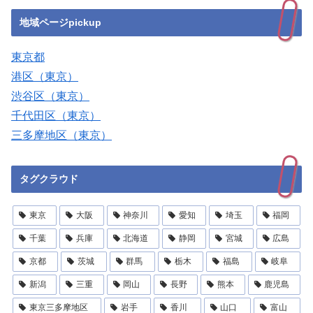
地域ページpickup
東京都
港区（東京）
渋谷区（東京）
千代田区（東京）
三多摩地区（東京）
タグクラウド
東京
大阪
神奈川
愛知
埼玉
福岡
千葉
兵庫
北海道
静岡
宮城
広島
京都
茨城
群馬
栃木
福島
岐阜
新潟
三重
岡山
長野
熊本
鹿児島
東京三多摩地区
岩手
香川
山口
富山