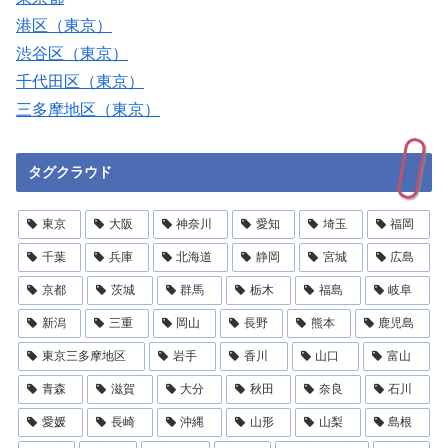
港区（東京）
渋谷区（東京）
千代田区（東京）
三多摩地区（東京）
タグクラウド
東京
大阪
神奈川
愛知
埼玉
福岡
千葉
兵庫
北海道
静岡
宮城
広島
京都
茨城
群馬
栃木
福島
岐阜
新潟
三重
岡山
長野
熊本
鹿児島
東京三多摩地区
岩手
香川
山口
富山
青森
滋賀
大分
秋田
奈良
石川
愛媛
長崎
沖縄
山形
山梨
島根