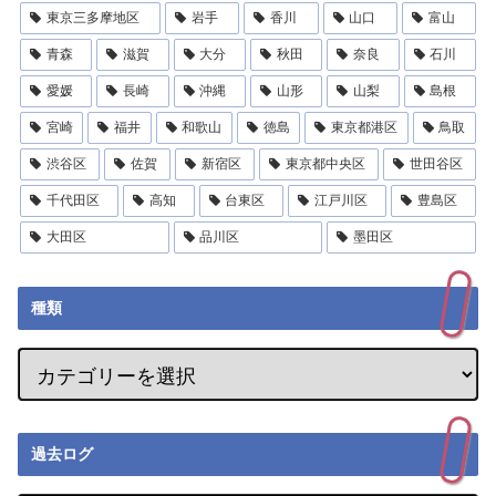
東京三多摩地区
岩手
香川
山口
富山
青森
滋賀
大分
秋田
奈良
石川
愛媛
長崎
沖縄
山形
山梨
島根
宮崎
福井
和歌山
徳島
東京都港区
鳥取
渋谷区
佐賀
新宿区
東京都中央区
世田谷区
千代田区
高知
台東区
江戸川区
豊島区
大田区
品川区
墨田区
種類
過去ログ