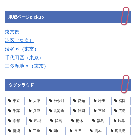
地域ページpickup
東京都
港区（東京）
渋谷区（東京）
千代田区（東京）
三多摩地区（東京）
タグクラウド
東京
大阪
神奈川
愛知
埼玉
福岡
千葉
兵庫
北海道
静岡
宮城
広島
京都
茨城
群馬
栃木
福島
岐阜
新潟
三重
岡山
長野
熊本
鹿児島