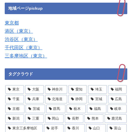
地域ページpickup
東京都
港区（東京）
渋谷区（東京）
千代田区（東京）
三多摩地区（東京）
タグクラウド
東京
大阪
神奈川
愛知
埼玉
福岡
千葉
兵庫
北海道
静岡
宮城
広島
京都
茨城
群馬
栃木
福島
岐阜
新潟
三重
岡山
長野
熊本
鹿児島
東京三多摩地区
岩手
香川
山口
富山