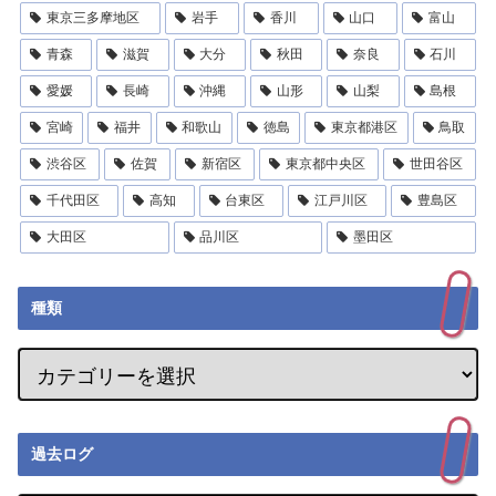
東京三多摩地区
岩手
香川
山口
富山
青森
滋賀
大分
秋田
奈良
石川
愛媛
長崎
沖縄
山形
山梨
島根
宮崎
福井
和歌山
徳島
東京都港区
鳥取
渋谷区
佐賀
新宿区
東京都中央区
世田谷区
千代田区
高知
台東区
江戸川区
豊島区
大田区
品川区
墨田区
種類
過去ログ