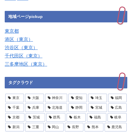
地域ページpickup
東京都
港区（東京）
渋谷区（東京）
千代田区（東京）
三多摩地区（東京）
タグクラウド
東京
大阪
神奈川
愛知
埼玉
福岡
千葉
兵庫
北海道
静岡
宮城
広島
京都
茨城
群馬
栃木
福島
岐阜
新潟
三重
岡山
長野
熊本
鹿児島