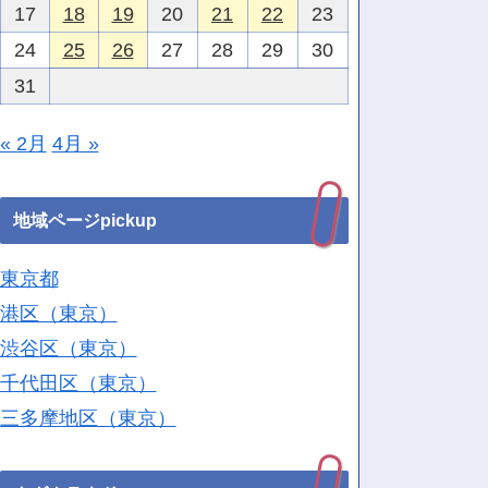
17
18
19
20
21
22
23
24
25
26
27
28
29
30
31
« 2月
4月 »
地域ページpickup
東京都
港区（東京）
渋谷区（東京）
千代田区（東京）
三多摩地区（東京）