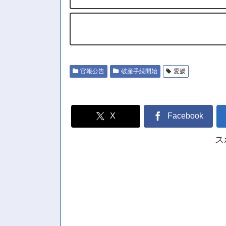
官報公告
破産手続開始
愛媛
X
Facebook
ス