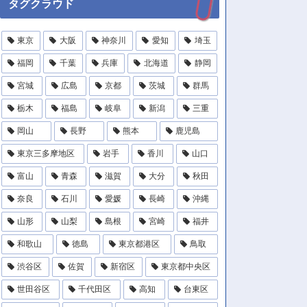
タグクラウド
東京
大阪
神奈川
愛知
埼玉
福岡
千葉
兵庫
北海道
静岡
宮城
広島
京都
茨城
群馬
栃木
福島
岐阜
新潟
三重
岡山
長野
熊本
鹿児島
東京三多摩地区
岩手
香川
山口
富山
青森
滋賀
大分
秋田
奈良
石川
愛媛
長崎
沖縄
山形
山梨
島根
宮崎
福井
和歌山
徳島
東京都港区
鳥取
渋谷区
佐賀
新宿区
東京都中央区
世田谷区
千代田区
高知
台東区