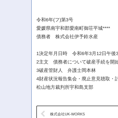
令和6年(フ)第3号
愛媛県南宇和郡愛南町御荘平城****
債務者 株式会社伊予鈴水産
1決定年月日時 令和6年3月12日午後
2主文 債務者について破産手続を開
3破産管財人 弁護士岡本林
4財産状況報告集会・廃止意見聴取・計
松山地方裁判所宇和島支部
株式会社UK-WORKS