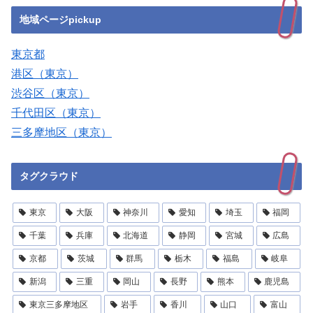
地域ページpickup
東京都
港区（東京）
渋谷区（東京）
千代田区（東京）
三多摩地区（東京）
タグクラウド
東京
大阪
神奈川
愛知
埼玉
福岡
千葉
兵庫
北海道
静岡
宮城
広島
京都
茨城
群馬
栃木
福島
岐阜
新潟
三重
岡山
長野
熊本
鹿児島
東京三多摩地区
岩手
香川
山口
富山