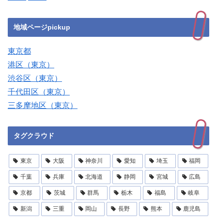
地域ページpickup
東京都
港区（東京）
渋谷区（東京）
千代田区（東京）
三多摩地区（東京）
タグクラウド
東京
大阪
神奈川
愛知
埼玉
福岡
千葉
兵庫
北海道
静岡
宮城
広島
京都
茨城
群馬
栃木
福島
岐阜
新潟
三重
岡山
長野
熊本
鹿児島