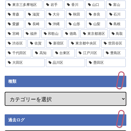
東京三多摩地区
岩手
香川
山口
富山
青森
滋賀
大分
秋田
奈良
石川
愛媛
長崎
沖縄
山形
山梨
島根
宮崎
福井
和歌山
徳島
東京都港区
鳥取
渋谷区
佐賀
新宿区
東京都中央区
世田谷区
千代田区
高知
台東区
江戸川区
豊島区
大田区
品川区
墨田区
種類
過去ログ