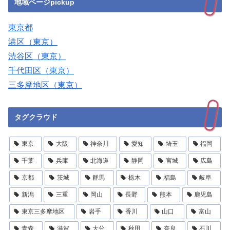
地域ページpickup
東京都
港区（東京）
渋谷区（東京）
千代田区（東京）
三多摩地区（東京）
タグクラウド
東京
大阪
神奈川
愛知
埼玉
福岡
千葉
兵庫
北海道
静岡
宮城
広島
京都
茨城
群馬
栃木
福島
岐阜
新潟
三重
岡山
長野
熊本
鹿児島
東京三多摩地区
岩手
香川
山口
富山
青森
滋賀
大分
秋田
奈良
石川