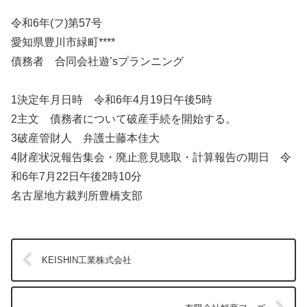
令和6年(フ)第57号
愛知県豊川市緑町****
債務者 合同会社遊’sプランニング
1決定年月日時 令和6年4月19日午後5時
2主文 債務者について破産手続を開始する。
3破産管財人 弁護士藤本佳大
4財産状況報告集会・廃止意見聴取・計算報告の期日 令
和6年7月22日午後2時10分
名古屋地方裁判所豊橋支部
KEISHIN工業株式会社