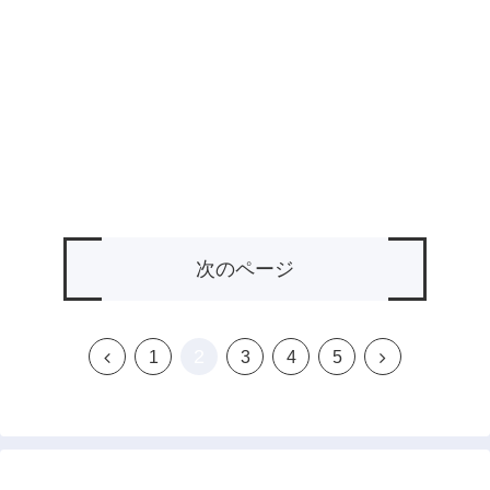
次のページ
2
前
次
1
3
4
5
へ
へ