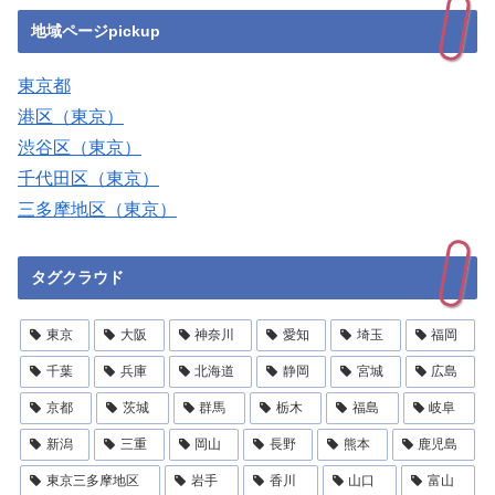
地域ページpickup
東京都
港区（東京）
渋谷区（東京）
千代田区（東京）
三多摩地区（東京）
タグクラウド
東京
大阪
神奈川
愛知
埼玉
福岡
千葉
兵庫
北海道
静岡
宮城
広島
京都
茨城
群馬
栃木
福島
岐阜
新潟
三重
岡山
長野
熊本
鹿児島
東京三多摩地区
岩手
香川
山口
富山