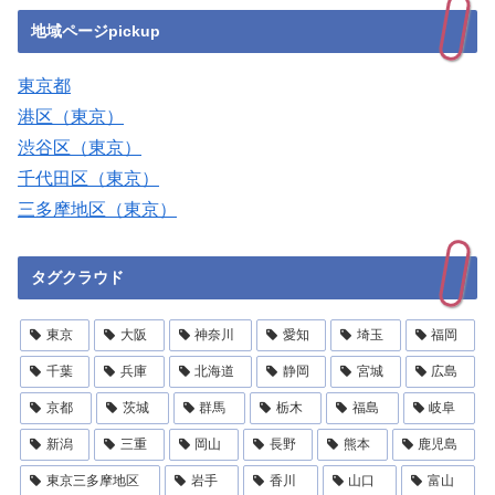
地域ページpickup
東京都
港区（東京）
渋谷区（東京）
千代田区（東京）
三多摩地区（東京）
タグクラウド
東京
大阪
神奈川
愛知
埼玉
福岡
千葉
兵庫
北海道
静岡
宮城
広島
京都
茨城
群馬
栃木
福島
岐阜
新潟
三重
岡山
長野
熊本
鹿児島
東京三多摩地区
岩手
香川
山口
富山