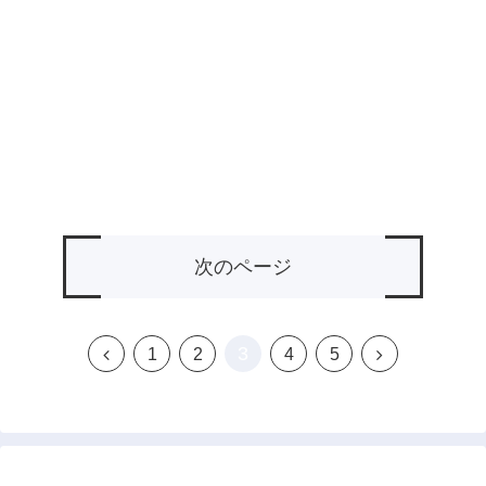
次のページ
3
前
次
1
2
4
5
へ
へ