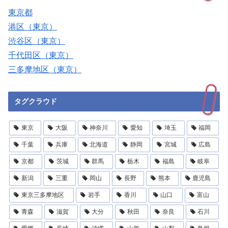
東京都
港区（東京）
渋谷区（東京）
千代田区（東京）
三多摩地区（東京）
タグクラウド
東京
大阪
神奈川
愛知
埼玉
福岡
千葉
兵庫
北海道
静岡
宮城
広島
京都
茨城
群馬
栃木
福島
岐阜
新潟
三重
岡山
長野
熊本
鹿児島
東京三多摩地区
岩手
香川
山口
富山
青森
滋賀
大分
秋田
奈良
石川